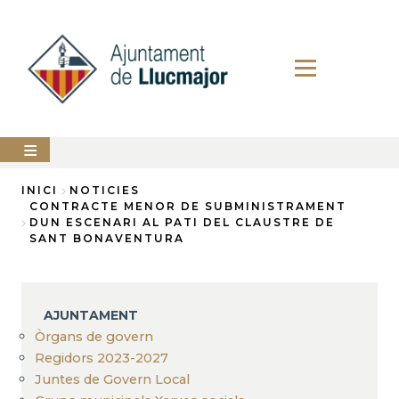
Vés
al
contingut
AJUNTAMENT
INICI
NOTICIES
CONTRACTE MENOR DE SUBMINISTRAMENT
Fil
DUN ESCENARI AL PATI DEL CLAUSTRE DE
LLUCMAJOR
SANT BONAVENTURA
d'Ariadna
SERVEIS
MUNICIPALS
PERFIL
AJUNTAMENT
DEL
CONTRACTANT
Òrgans de govern
Regidors 2023-2027
ANUNCIS
Juntes de Govern Local