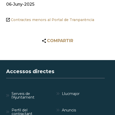
06-Juny-2025
Contractes menors al Portal de Tranparència
COMPARTIR
Accessos directes
Serveis de
Llucmajor
l'Ajuntament
Perfil del
Anuncis
contractant