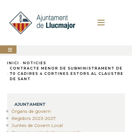
Vés
al
contingut
AJUNTAMENT
INICI
NOTICIES
CONTRACTE MENOR DE SUBMINISTRAMENT DE
Fil
70 CADIRES 4 CORTINES ESTORS AL CLAUSTRE
LLUCMAJOR
DE SANT
d'Ariadna
SERVEIS
MUNICIPALS
PERFIL
AJUNTAMENT
DEL
CONTRACTANT
Òrgans de govern
Regidors 2023-2027
ANUNCIS
Juntes de Govern Local