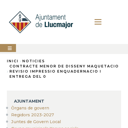
Vés
al
contingut
AJUNTAMENT
INICI
NOTICIES
CONTRACTE MENOR DE DISSENY MAQUETACIO
Fil
REVISIO IMPRESSIO ENQUADERNACIO I
LLUCMAJOR
ENTREGA DEL 0
d'Ariadna
SERVEIS
MUNICIPALS
PERFIL
AJUNTAMENT
DEL
CONTRACTANT
Òrgans de govern
Regidors 2023-2027
ANUNCIS
Juntes de Govern Local