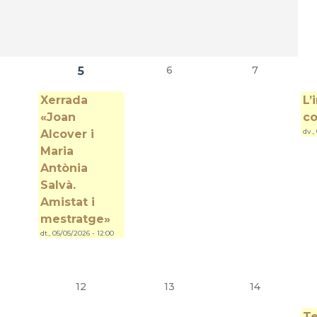
6
7
5
Xerrada
L’
«Joan
co
dv.,
Alcover i
Maria
Antònia
Salvà.
Amistat i
mestratge»
dt., 05/05/2026 - 12:00
12
13
14
Te