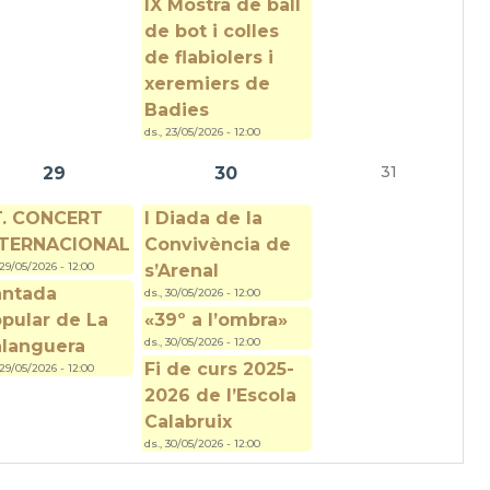
IX Mostra de ball
de bot i colles
de flabiolers i
xeremiers de
Badies
ds., 23/05/2026 - 12:00
31
29
30
T. CONCERT
I Diada de la
NTERNACIONAL
Convivència de
 29/05/2026 - 12:00
s’Arenal
antada
ds., 30/05/2026 - 12:00
pular de La
«39º a l’ombra»
ds., 30/05/2026 - 12:00
languera
Fi de curs 2025-
 29/05/2026 - 12:00
2026 de l’Escola
Calabruix
ds., 30/05/2026 - 12:00