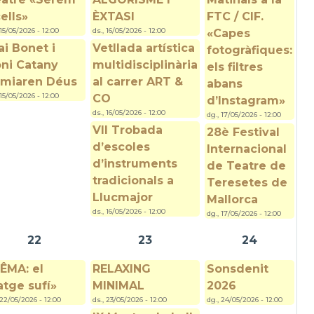
ells»
ÈXTASI
FTC / CIF.
 15/05/2026 - 12:00
ds., 16/05/2026 - 12:00
«Capes
ai Bonet i
Vetllada artística
fotogràfiques:
ni Catany
multidisciplinària
els filtres
miaren Déus
al carrer ART &
abans
 15/05/2026 - 12:00
CO
d’Instagram»
ds., 16/05/2026 - 12:00
dg., 17/05/2026 - 12:00
VII Trobada
28è Festival
d’escoles
Internacional
d’instruments
de Teatre de
tradicionals a
Teresetes de
Llucmajor
Mallorca
ds., 16/05/2026 - 12:00
dg., 17/05/2026 - 12:00
22
23
24
ÊMA: el
RELAXING
Sonsdenit
atge sufí»
MINIMAL
2026
 22/05/2026 - 12:00
ds., 23/05/2026 - 12:00
dg., 24/05/2026 - 12:00