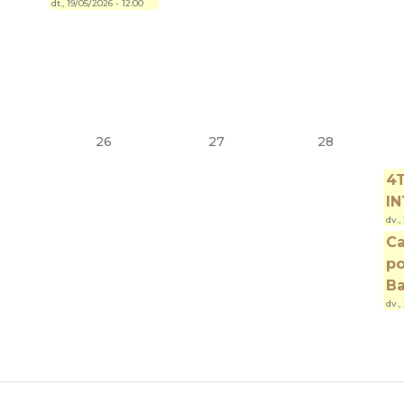
dt., 19/05/2026 - 12:00
26
27
28
4
I
dv.,
C
po
Ba
dv.,