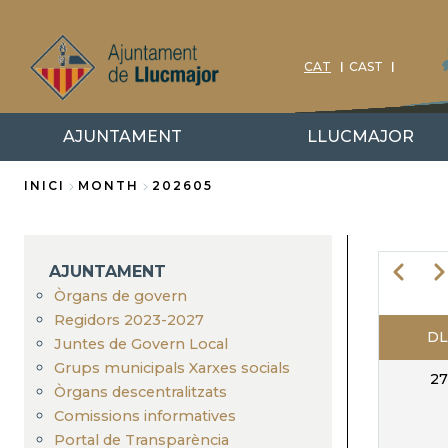
Vés
al
contingut
CAT
CAST
AJUNTAMENT
LLUCMAJOR
INICI
MONTH
202605
Fil
d'Ariadna
AJUNTAMENT
Previo
Ne
Òrgans de govern
Regidors 2023-2027
DL
PA
Juntes de Govern Local
Grups municipals Xarxes socials
27
Òrgans descentralitzats
Comissions informatives
Portal de Transparència