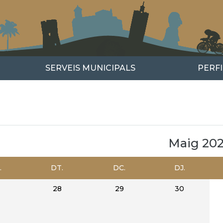
SERVEIS MUNICIPALS
PERF
us
xt
Maig 20
.
DT.
DC.
DJ.
GINACIÓ
28
29
30