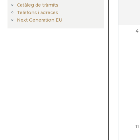
Catàleg de tràmits
Telèfons i adreces
Next Generation EU
4
11