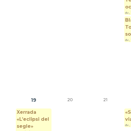
oc
dv.,
Bl
To
so
dv.,
20
21
19
Xerrada
«S
«L’eclipsi del
vi
dv.,
segle»