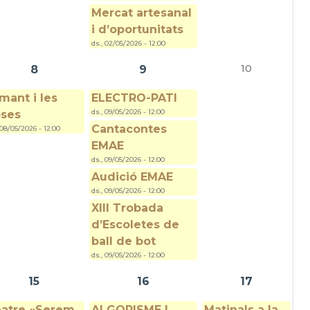
Mercat artesanal
i d’oportunitats
ds., 02/05/2026 - 12:00
10
8
9
imant i les
ELECTRO-PATI
ds., 09/05/2026 - 12:00
ses
Cantacontes
 08/05/2026 - 12:00
EMAE
ds., 09/05/2026 - 12:00
Audició EMAE
ds., 09/05/2026 - 12:00
XIII Trobada
d’Escoletes de
ball de bot
ds., 09/05/2026 - 12:00
15
16
17
atre «Serem
ALGORISME I
Matinals a la