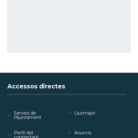
Accessos directes
Serveis de
Llucmajor
l'Ajuntament
Perfil del
Anuncis
contractant