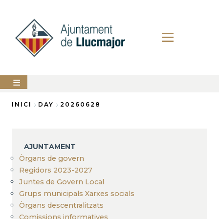
Vés
al
contingut
AJUNTAMENT
INICI
DAY
20260628
Fil
LLUCMAJOR
d'Ariadna
SERVEIS
AJUNTAMENT
MUNICIPALS
Òrgans de govern
Regidors 2023-2027
PERFIL
DEL
Juntes de Govern Local
CONTRACTANT
Grups municipals Xarxes socials
ANUNCIS
Òrgans descentralitzats
Comissions informatives