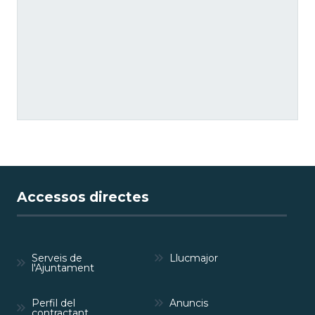
Accessos directes
Serveis de
Llucmajor
l'Ajuntament
Perfil del
Anuncis
contractant