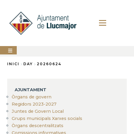
Vés
al
contingut
AJUNTAMENT
INICI
DAY
20260624
Fil
LLUCMAJOR
d'Ariadna
SERVEIS
AJUNTAMENT
MUNICIPALS
Òrgans de govern
Regidors 2023-2027
PERFIL
DEL
Juntes de Govern Local
CONTRACTANT
Grups municipals Xarxes socials
ANUNCIS
Òrgans descentralitzats
Comissions informatives