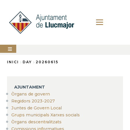
Vés
al
contingut
AJUNTAMENT
INICI
DAY
20260615
Fil
LLUCMAJOR
d'Ariadna
SERVEIS
AJUNTAMENT
MUNICIPALS
Òrgans de govern
Regidors 2023-2027
PERFIL
DEL
Juntes de Govern Local
CONTRACTANT
Grups municipals Xarxes socials
ANUNCIS
Òrgans descentralitzats
Comissions informatives