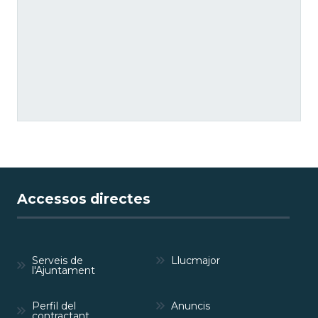
Accessos directes
Serveis de
Llucmajor
l'Ajuntament
Perfil del
Anuncis
contractant