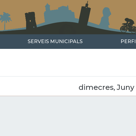
SERVEIS MUNICIPALS
PERF
us
xt
dimecres, Juny 
GINACIÓ