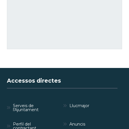
Accessos directes
Serveis de
Llucmajor
l'Ajuntament
Perfil del
Anuncis
contractant