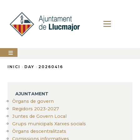
Vés
al
contingut
AJUNTAMENT
INICI
DAY
20260416
Fil
LLUCMAJOR
d'Ariadna
SERVEIS
AJUNTAMENT
MUNICIPALS
Òrgans de govern
Regidors 2023-2027
PERFIL
DEL
Juntes de Govern Local
CONTRACTANT
Grups municipals Xarxes socials
ANUNCIS
Òrgans descentralitzats
Comissions informatives