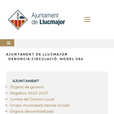
Vés
al
contingut
AJUNTAMENT
AJUNTAMENT DE LLUCMAJOR
DENÚNCIA CIRCULACIÓ. MODEL 064
Fil
LLUCMAJOR
d'Ariadna
SERVEIS
MUNICIPALS
AJUNTAMENT
Òrgans de govern
PERFIL
DEL
Regidors 2023-2027
CONTRACTANT
Juntes de Govern Local
Grups municipals Xarxes socials
ANUNCIS
Òrgans descentralitzats