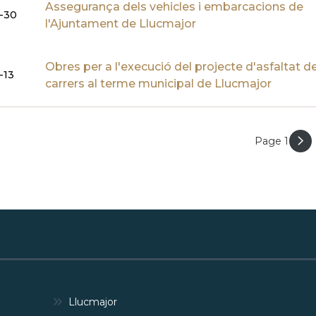
Assegurança dels vehicles i embarcacions de
1-30
l'Ajuntament de Llucmajor
Obres per a l'execució del projecte d'asfaltat d
-13
carrers al terme municipal de Llucmajor
Page 1
ACIÓ
Llucmajor