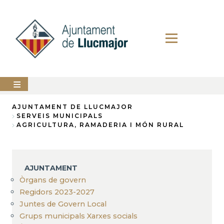
Vés
al
contingut
AJUNTAMENT
AJUNTAMENT DE LLUCMAJOR
SERVEIS MUNICIPALS
Fil
AGRICULTURA, RAMADERIA I MÓN RURAL
LLUCMAJOR
d'Ariadna
SERVEIS
MUNICIPALS
AJUNTAMENT
PERFIL
Òrgans de govern
DEL
CONTRACTANT
Regidors 2023-2027
Juntes de Govern Local
ANUNCIS
Grups municipals Xarxes socials