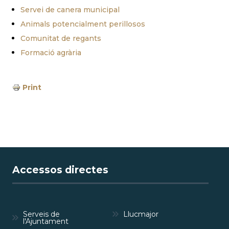
Servei de canera municipal
Animals potencialment perillosos
Comunitat de regants
Formació agrària
Print
Accessos directes
Serveis de
Llucmajor
l'Ajuntament