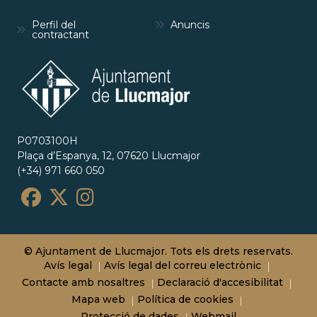
Perfil del
Anuncis
contractant
P0703100H
Plaça d’Espanya, 12, 07620 Llucmajor
(+34) 971 660 050
© Ajuntament de Llucmajor. Tots els drets reservats.
Avís legal
Avís legal del correu electrònic
Contacte amb nosaltres
Declaració d'accesibilitat
Mapa web
Política de cookies
Protecció de dades
Webmail