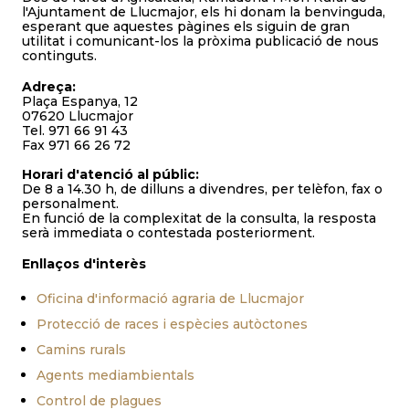
l'Ajuntament de Llucmajor, els hi donam la benvinguda,
esperant que aquestes pàgines els siguin de gran
utilitat i comunicant-los la pròxima publicació de nous
continguts.
Adreça:
Plaça Espanya, 12
07620 Llucmajor
Tel. 971 66 91 43
Fax 971 66 26 72
Horari d'atenció al públic:
De 8 a 14.30 h, de dilluns a divendres, per telèfon, fax o
personalment.
En funció de la complexitat de la consulta, la resposta
serà immediata o contestada posteriorment.
Enllaços d'interès
Oficina d'informació agraria de Llucmajor
Protecció de races i espècies autòctones
Camins rurals
Agents mediambientals
Control de plagues