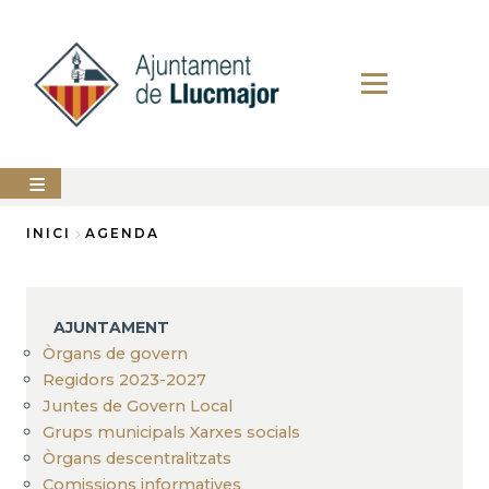
Vés
al
contingut
AJUNTAMENT
INICI
AGENDA
Fil
LLUCMAJOR
d'Ariadna
SERVEIS
AJUNTAMENT
MUNICIPALS
Òrgans de govern
Regidors 2023-2027
PERFIL
DEL
Juntes de Govern Local
CONTRACTANT
Grups municipals Xarxes socials
ANUNCIS
Òrgans descentralitzats
Comissions informatives