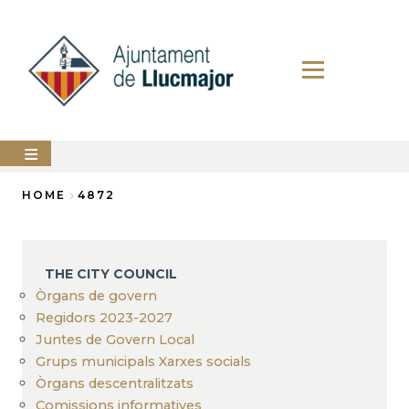
Skip
to
main
content
The
HOME
4872
city
council
Breadcrumb
LLUCMAJOR
THE CITY COUNCIL
Services
Òrgans de govern
Regidors 2023-2027
PERFIL
Juntes de Govern Local
DEL
CONTRACTANT
Grups municipals Xarxes socials
Òrgans descentralitzats
ANUNCIS
Comissions informatives