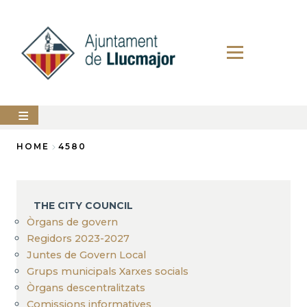
Skip
to
main
content
The
HOME
4580
city
council
Breadcrumb
LLUCMAJOR
THE CITY COUNCIL
Services
Òrgans de govern
Regidors 2023-2027
PERFIL
Juntes de Govern Local
DEL
CONTRACTANT
Grups municipals Xarxes socials
Òrgans descentralitzats
ANUNCIS
Comissions informatives