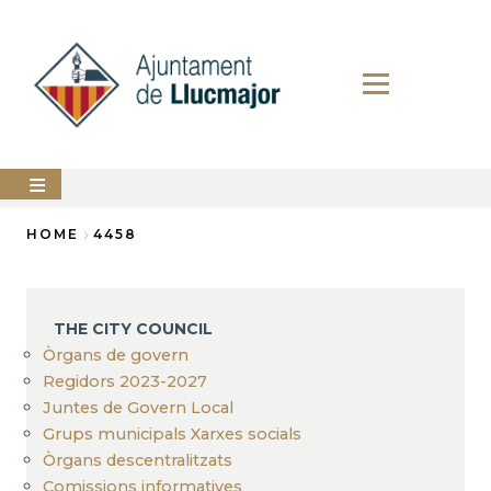
Skip
to
main
content
The
HOME
4458
city
council
Breadcrumb
LLUCMAJOR
THE CITY COUNCIL
Services
Òrgans de govern
Regidors 2023-2027
PERFIL
Juntes de Govern Local
DEL
CONTRACTANT
Grups municipals Xarxes socials
Òrgans descentralitzats
ANUNCIS
Comissions informatives