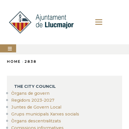
Skip
to
main
content
The
HOME
2838
city
council
Breadcrumb
LLUCMAJOR
THE CITY COUNCIL
Services
Òrgans de govern
Regidors 2023-2027
PERFIL
Juntes de Govern Local
DEL
CONTRACTANT
Grups municipals Xarxes socials
Òrgans descentralitzats
ANUNCIS
Comissions informatives