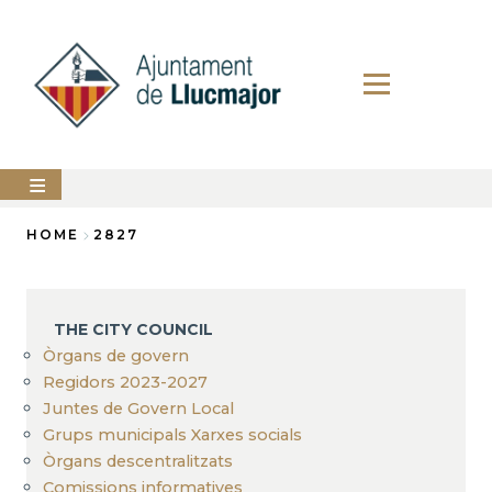
Skip
to
main
content
The
HOME
2827
city
council
Breadcrumb
LLUCMAJOR
THE CITY COUNCIL
Services
Òrgans de govern
Regidors 2023-2027
PERFIL
Juntes de Govern Local
DEL
CONTRACTANT
Grups municipals Xarxes socials
Òrgans descentralitzats
ANUNCIS
Comissions informatives