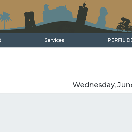
R
Services
PERFIL 
us
xt
Wednesday, June
GINATION