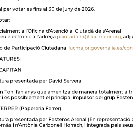
i per votar es fins al 30 de juny de 2026.
otar:
cialment a l’Oficina d’Atenció al Ciutadà de s’Arenal
reu electrònic a l'adreça
pciutadana@llucmajor.org
, adj
eb de Participació Ciutadana
llucmajor.governalia.es/con
ATURES:
I CAPITAN
ura presentada per David Servera
En Toni fan anys que amenitza de manera totalment altru
 i és possiblement el principal impulsor del grup Fester
FERRER (Papereria Ferrer)
ura presentada per Festeros Arenal (En representació d
màs i n’Antònia Carbonell Horrach, i integrada pels seus 