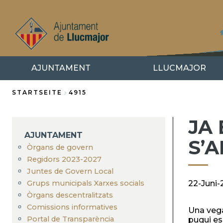
Direkt
zum
Inhalt
AJUNTAMENT
LLUCMAJOR
STARTSEITE
4915
Breadcrumb
JA 
AJUNTAMENT
S’
Òrgans de govern
Regidors 2023-2027
Juntes de Govern Local
Grups municipals Xarxes socials
22-Juni-
Òrgans descentralitzats
Comissions informatives
Una vega
Portal de Transparència
pugui es