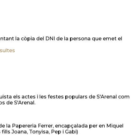
untant la còpia del DNI de la persona que emet el
sultes
ista els actes i les festes populars de S'Arenal com
os de S'Arenal.
e la Papereria Ferrer, encapçalada per en Miquel
fills Joana, Tonyisa, Pep i Gabi)