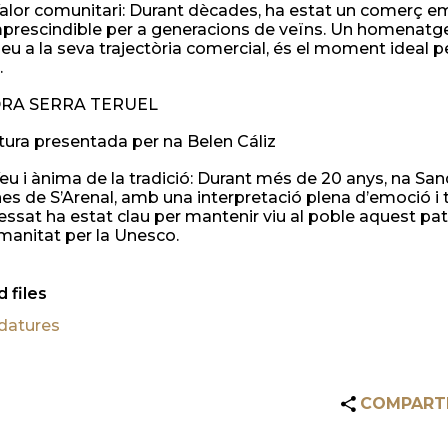
Valor comunitari: Durant dècades, ha estat un comerç e
mprescindible per a generacions de veïns. Un homenat
eu a la seva trajectòria comercial, és el moment ideal pe
.
DRA SERRA TERUEL
ura presentada per na Belen Cáliz
Veu i ànima de la tradició: Durant més de 20 anys, na San
es de S’Arenal, amb una interpretació plena d’emoció i t
essat ha estat clau per mantenir viu al poble aquest pat
manitat per la Unesco.
 files
datures
COMPART