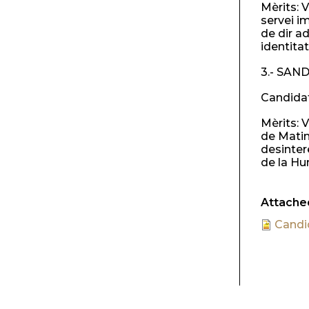
Mèrits: 
servei i
de dir ad
identitat
3.- SAN
Candidat
Mèrits: 
de Matin
desinter
de la Hu
Attached
Candi