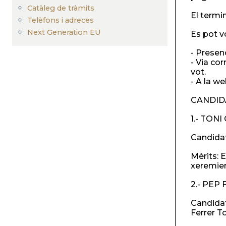
Catàleg de tràmits
El termin
Telèfons i adreces
Next Generation EU
Es pot v
- Presen
- Via cor
vot.
- A la w
CANDID
1.- TON
Candidat
Mèrits: 
xeremier
2.- PEP 
Candidat
Ferrer To