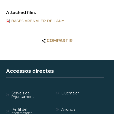
Attached files
BASES ARENALER DE L'ANY
COMPARTIR
Accessos directes
Serveis de
Llucmajor
l'Ajuntament
Perfil del
Anuncis
contractant