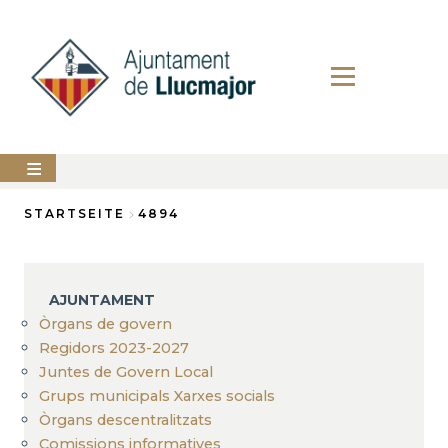
Direkt
zum
Inhalt
AJUNTAMENT
STARTSEITE
4894
Breadcrumb
LLUCMAJOR
SERVEIS
AJUNTAMENT
MUNICIPALS
Òrgans de govern
Regidors 2023-2027
PERFIL
DEL
Juntes de Govern Local
CONTRACTANT
Grups municipals Xarxes socials
ANUNCIS
Òrgans descentralitzats
Comissions informatives