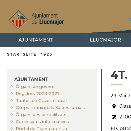
Direkt
zum
Inhalt
AJUNTAMENT
LLUCMAJOR
STARTSEITE
4826
Breadcrumb
4T
AJUNTAMENT
Òrgans de govern
Regidors 2023-2027
29-Mai-
Juntes de Govern Local
Clau
Grups municipals Xarxes socials
Òrgans descentralitzats
21:0
Comissions informatives
El Col·l
Portal de Transparència