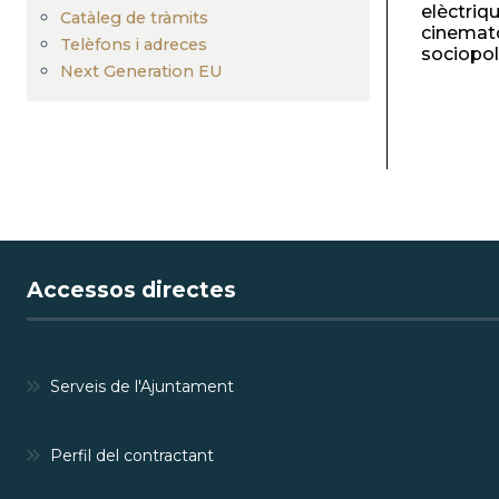
elèctriq
Catàleg de tràmits
cinematog
Telèfons i adreces
sociopolí
Next Generation EU
Accessos directes
Serveis de l'Ajuntament
Perfil del contractant