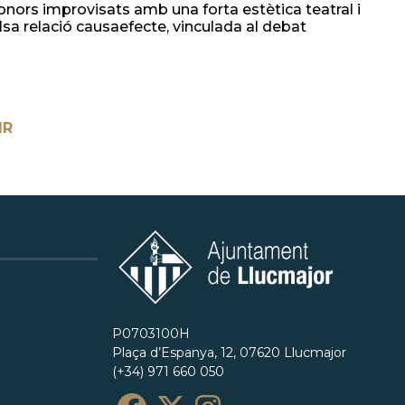
sonors improvisats amb una forta estètica teatral i
falsa relació causaefecte, vinculada al debat
IR
P0703100H
Plaça d’Espanya, 12, 07620 Llucmajor
(+34) 971 660 050