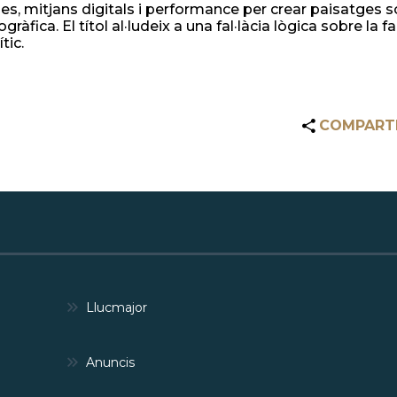
ues, mitjans digitals i performance per crear paisatges 
ràfica. El títol al·ludeix a una fal·làcia lògica sobre la 
tic.
COMPART
Llucmajor
Anuncis