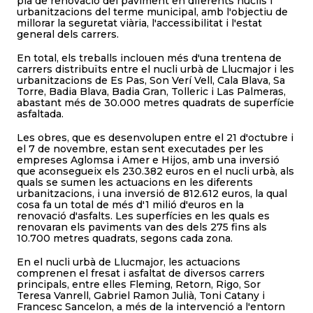
pla de renovació del paviment en diferents nuclis i
urbanitzacions del terme municipal, amb l'objectiu de
millorar la seguretat viària, l'accessibilitat i l'estat
general dels carrers.
En total, els treballs inclouen més d'una trentena de
carrers distribuïts entre el nucli urbà de Llucmajor i les
urbanitzacions de Es Pas, Son Verí Vell, Cala Blava, Sa
Torre, Badia Blava, Badia Gran, Tolleric i Las Palmeras,
abastant més de 30.000 metres quadrats de superfície
asfaltada.
Les obres, que es desenvolupen entre el 21 d'octubre i
el 7 de novembre, estan sent executades per les
empreses Aglomsa i Amer e Hijos, amb una inversió
que aconsegueix els 230.382 euros en el nucli urbà, als
quals se sumen les actuacions en les diferents
urbanitzacions, i una inversió de 812.612 euros, la qual
cosa fa un total de més d'1 milió d'euros en la
renovació d'asfalts. Les superfícies en les quals es
renovaran els paviments van des dels 275 fins als
10.700 metres quadrats, segons cada zona.
En el nucli urbà de Llucmajor, les actuacions
comprenen el fresat i asfaltat de diversos carrers
principals, entre elles Fleming, Retorn, Rigo, Sor
Teresa Vanrell, Gabriel Ramon Julià, Toni Catany i
Francesc Sancelon, a més de la intervenció a l'entorn