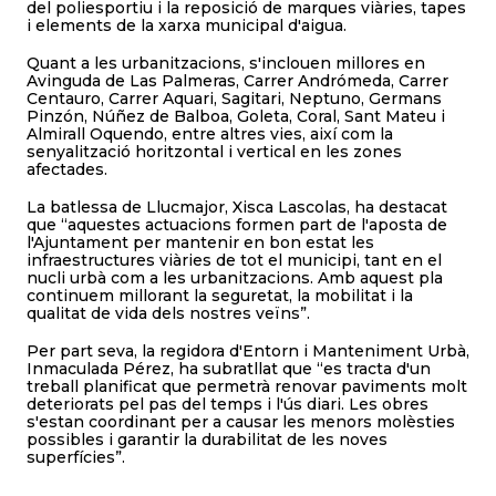
del poliesportiu i la reposició de marques viàries, tapes
i elements de la xarxa municipal d'aigua.
Quant a les urbanitzacions, s'inclouen millores en
Avinguda de Las Palmeras, Carrer Andrómeda, Carrer
Centauro, Carrer Aquari, Sagitari, Neptuno, Germans
Pinzón, Núñez de Balboa, Goleta, Coral, Sant Mateu i
Almirall Oquendo, entre altres vies, així com la
senyalització horitzontal i vertical en les zones
afectades.
La batlessa de Llucmajor, Xisca Lascolas, ha destacat
que “aquestes actuacions formen part de l'aposta de
l'Ajuntament per mantenir en bon estat les
infraestructures viàries de tot el municipi, tant en el
nucli urbà com a les urbanitzacions. Amb aquest pla
continuem millorant la seguretat, la mobilitat i la
qualitat de vida dels nostres veïns”.
Per part seva, la regidora d'Entorn i Manteniment Urbà,
Inmaculada Pérez, ha subratllat que “es tracta d'un
treball planificat que permetrà renovar paviments molt
deteriorats pel pas del temps i l'ús diari. Les obres
s'estan coordinant per a causar les menors molèsties
possibles i garantir la durabilitat de les noves
superfícies”.