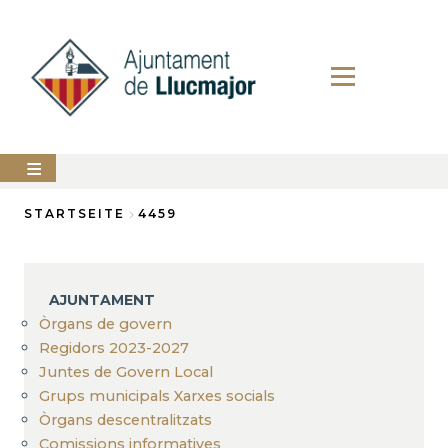
Direkt
zum
Inhalt
AJUNTAMENT
STARTSEITE
4459
Breadcrumb
LLUCMAJOR
SERVEIS
AJUNTAMENT
MUNICIPALS
Òrgans de govern
Regidors 2023-2027
PERFIL
DEL
Juntes de Govern Local
CONTRACTANT
Grups municipals Xarxes socials
ANUNCIS
Òrgans descentralitzats
Comissions informatives