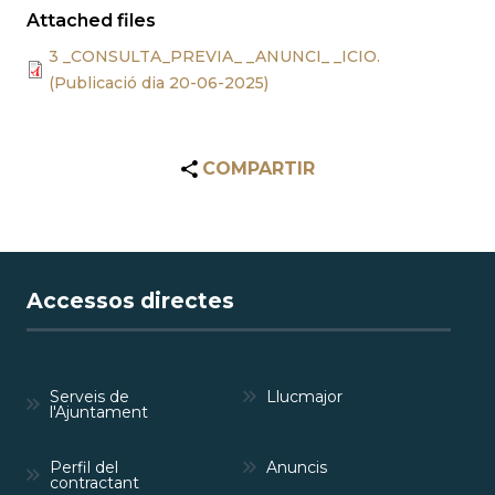
Attached files
3 _CONSULTA_PREVIA_ _ANUNCI_ _ICIO.
(Publicació dia 20-06-2025)
COMPARTIR
Accessos directes
Serveis de
Llucmajor
l'Ajuntament
Perfil del
Anuncis
contractant