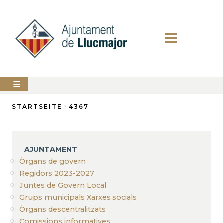
Direkt
zum
Inhalt
AJUNTAMENT
STARTSEITE
4367
Breadcrumb
LLUCMAJOR
SERVEIS
AJUNTAMENT
MUNICIPALS
Òrgans de govern
Regidors 2023-2027
PERFIL
DEL
Juntes de Govern Local
CONTRACTANT
Grups municipals Xarxes socials
ANUNCIS
Òrgans descentralitzats
Comissions informatives