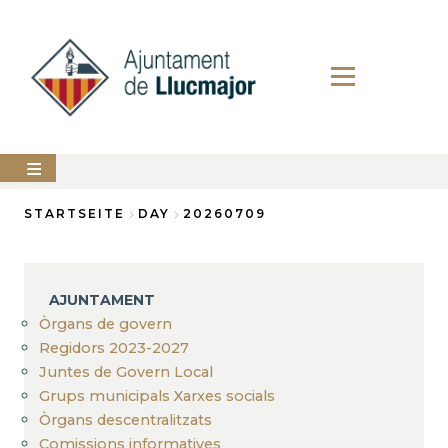
Direkt
zum
Inhalt
AJUNTAMENT
STARTSEITE
DAY
20260709
Breadcrumb
LLUCMAJOR
SERVEIS
AJUNTAMENT
MUNICIPALS
Òrgans de govern
Regidors 2023-2027
PERFIL
DEL
Juntes de Govern Local
CONTRACTANT
Grups municipals Xarxes socials
ANUNCIS
Òrgans descentralitzats
Comissions informatives