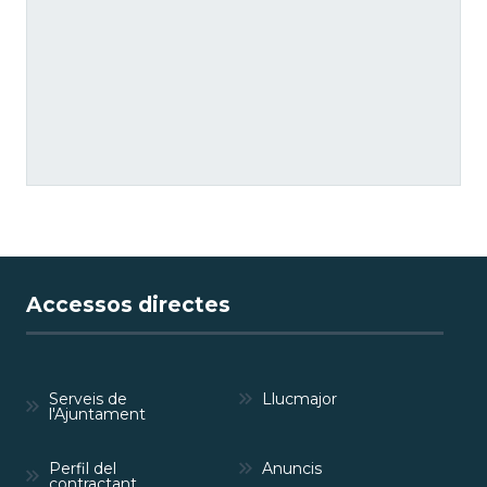
Accessos directes
Serveis de
Llucmajor
l'Ajuntament
Perfil del
Anuncis
contractant