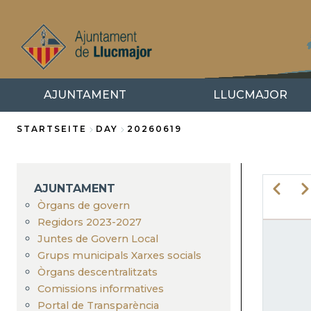
Direkt
zum
Inhalt
AJUNTAMENT
LLUCMAJOR
STARTSEITE
DAY
20260619
Breadcrumb
AJUNTAMENT
Zurück
We
Òrgans de govern
Regidors 2023-2027
SE
Juntes de Govern Local
Grups municipals Xarxes socials
Òrgans descentralitzats
Comissions informatives
Portal de Transparència