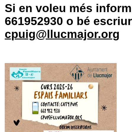
Si en voleu més informa
661952930 o bé escriure
cpuig@llucmajor.org