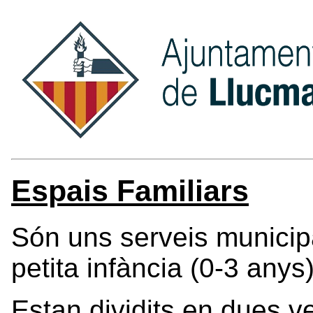
Espais Familiars
Són uns serveis municipal
petita infància (0-3 anys
Estan dividits en dues v