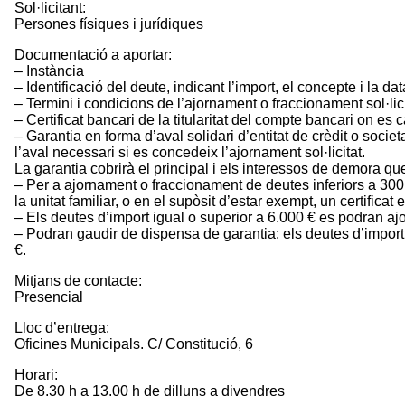
Sol·licitant:
Persones físiques i jurídiques
Documentació a aportar:
– Instància
– Identificació del deute, indicant l’import, el concepte i la dat
– Termini i condicions de l’ajornament o fraccionament sol·lici
– Certificat bancari de la titularitat del compte bancari on es
– Garantia en forma d’aval solidari d’entitat de crèdit o socie
l’aval necessari si es concedeix l’ajornament sol·licitat.
La garantia cobrirà el principal i els interessos de demora 
– Per a ajornament o fraccionament de deutes inferiors a 300,0
la unitat familiar, o en el supòsit d’estar exempt, un certificat 
– Els deutes d’import igual o superior a 6.000 € es podran ajo
– Podran gaudir de dispensa de garantia: els deutes d’import 
€.
Mitjans de contacte:
Presencial
Lloc d’entrega:
Oficines Municipals. C/ Constitució, 6
Horari:
De 8.30 h a 13.00 h de dilluns a divendres