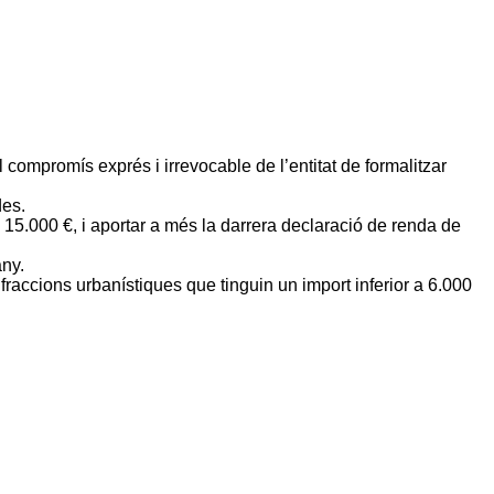
l compromís exprés i irrevocable de l’entitat de formalitzar
des.
a 15.000 €, i aportar a més la darrera declaració de renda de
any.
raccions urbanístiques que tinguin un import inferior a 6.000