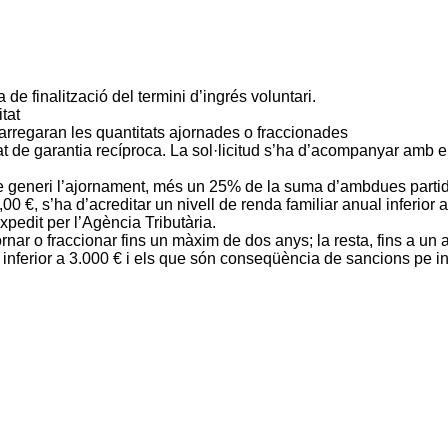
a de finalització del termini d’ingrés voluntari.
tat
 carregaran les quantitats ajornades o fraccionades
tat de garantia recíproca. La sol·licitud s’ha d’acompanyar amb e
que generi l’ajornament, més un 25% de la suma d’ambdues parti
0 €, s’ha d’acreditar un nivell de renda familiar anual inferior 
expedit per l’Agència Tributària.
rnar o fraccionar fins un màxim de dos anys; la resta, fins a un 
inferior a 3.000 € i els que són conseqüència de sancions pe inf