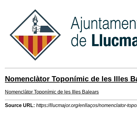
Nomenclàtor Toponímic de les Illes B
Nomenclàtor Toponímic de les Illes Balears
Source URL:
https://llucmajor.org/enllaços/nomenclator-topo