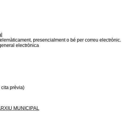
al
 telemàticament, presencialment o bé per correu electrònic.
 general electrònica
cita prèvia)
ARXIU MUNICIPAL