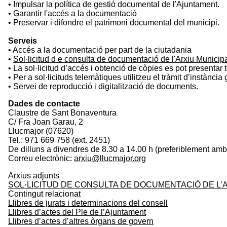
• Impulsar la política de gestió documental de l'Ajuntament.
• Garantir l'accés a la documentació
• Preservar i difondre el patrimoni documental del municipi.
Serveis
• Accés a la documentació per part de la ciutadania
•
Sol·licitud d e consulta de documentació de l'Arxiu Municip
• La sol·licitud d’accés i obtenció de còpies es pot presentar
• Per a sol·licituds telemàtiques utilitzeu el tràmit d’instància
• Servei de reproducció i digitalització de documents.
Dades de contacte
Claustre de Sant Bonaventura
C/ Fra Joan Garau, 2
Llucmajor (07620)
Tel.: 971 669 758 (ext. 2451)
De dilluns a divendres de 8.30 a 14.00 h (preferiblement amb 
Correu electrònic:
arxiu@llucmajor.org
Arxius adjunts
SOL·LICITUD DE CONSULTA DE DOCUMENTACIÓ DE L’
Contingut relacionat
Llibres de jurats i determinacions del consell
Llibres d’actes del Ple de l’Ajuntament
Llibres d’actes d’altres òrgans de govern