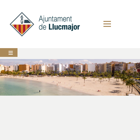
Vés
al
contingut
AJUNTAMENT
LLUCMAJOR
SERVEIS
MUNICIPALS
PERFIL
DEL
CONTRACTANT
ANUNCIS