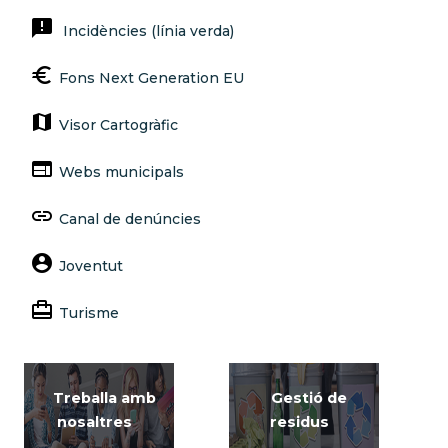
announcement
Incidències (línia verda)
euro
Fons Next Generation EU
map
Visor Cartogràfic
web
Webs municipals
link
Canal de denúncies
account_circle
Joventut
card_travel
Turisme
Treballa amb
Gestió de
nosaltres
residus