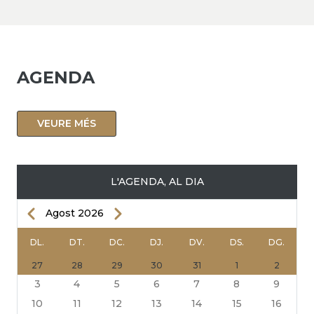
AGENDA
VEURE MÉS
L'AGENDA, AL DIA
Previous
Next
Agost 2026
PAGINACIÓ
DL.
DT.
DC.
DJ.
DV.
DS.
DG.
27
28
29
30
31
1
2
3
4
5
6
7
8
9
10
11
12
13
14
15
16