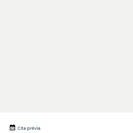
Previous
Next
calendar_month
Cita prèvia