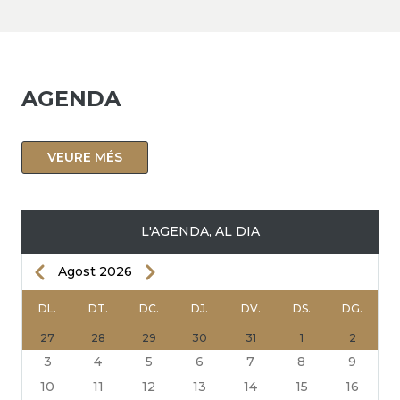
AGENDA
VEURE MÉS
L'AGENDA, AL DIA
Previous
Next
Agost 2026
PAGINACIÓ
DL.
DT.
DC.
DJ.
DV.
DS.
DG.
27
28
29
30
31
1
2
3
4
5
6
7
8
9
10
11
12
13
14
15
16