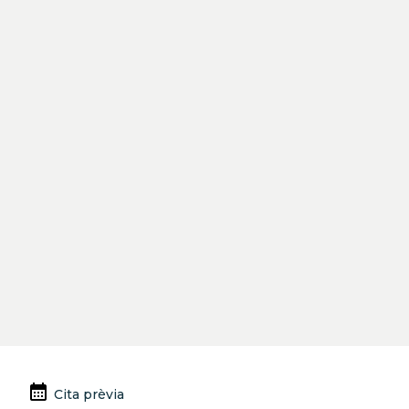
Previous
Next
calendar_month
Cita prèvia