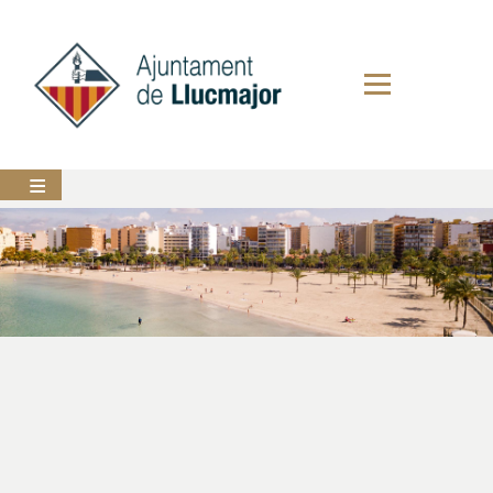
Vés
al
contingut
AJUNTAMENT
LLUCMAJOR
SERVEIS
MUNICIPALS
PERFIL
DEL
CONTRACTANT
ANUNCIS