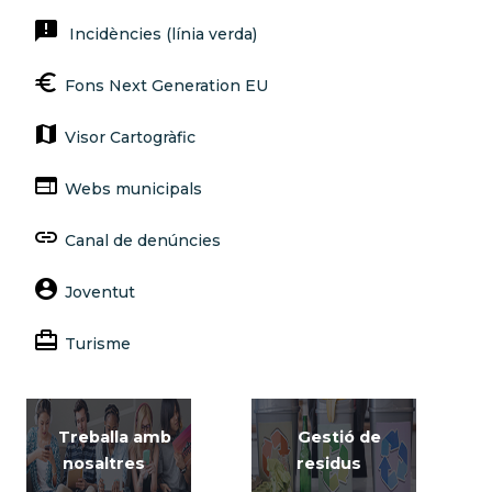
announcement
Incidències (línia verda)
euro
Fons Next Generation EU
map
Visor Cartogràfic
web
Webs municipals
link
Canal de denúncies
account_circle
Joventut
card_travel
Turisme
Treballa amb
Gestió de
nosaltres
residus